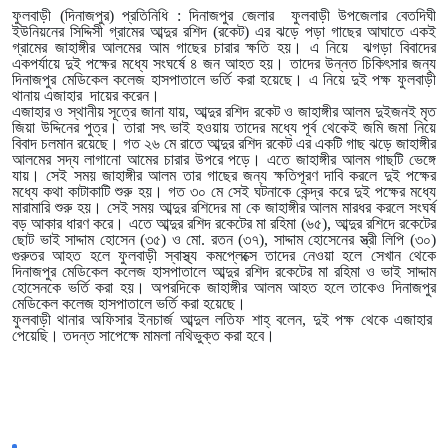
ফুলবাড়ী (দিনাজপুর) প্রতিনিধি : দিনাজপুর জেলার ফুলবাড়ী উপজেলার বেতদিঘী
ইউনিয়নের সিদ্দিসী গ্রামের আব্দুর রশিদ (রকেট) এর ঝড়ে পড়া গাছের আঘাতে একই
গ্রামের জাহাঙ্গীর আলমের আম গাছের চারার ক্ষতি হয়। এ নিয়ে ঝগড়া বিবাদের
একপর্যায়ে দুই পক্ষের মধ্যে সংঘর্ষে ৪ জন আহত হয়। তাদের উন্নত চিকিৎসার জন্য
দিনাজপুর মেডিকেল কলেজ হাসপাতালে ভর্তি করা হয়েছে। এ নিয়ে দুই পক্ষ ফুলবাড়ী
থানায় এজাহার দায়ের করেন।
এজাহার ও স্থানীয় সূত্রে জানা যায়, আব্দুর রশিদ রকেট ও জাহাঙ্গীর আলম দুইজনই মৃত
জিয়া উদ্দিনের পুত্র। তারা সৎ ভাই হওয়ায় তাদের মধ্যে পূর্ব থেকেই জমি জমা নিয়ে
বিবাদ চলমান রয়েছে। গত ২৬ মে রাতে আব্দুর রশিদ রকেট এর একটি গাছ ঝড়ে জাহাঙ্গীর
আলমের সদ্য লাগানো আমের চারার উপরে পড়ে। এতে জাহাঙ্গীর আলম গাছটি ভেঙ্গে
যায়। সেই সময় জাহাঙ্গীর আলম তার গাছের জন্য ক্ষতিপূরণ দাবি করলে দুই পক্ষের
মধ্যে কথা কাটাকাটি শুরু হয়। গত ৩০ মে সেই ঘটনাকে কেন্দ্র করে দুই পক্ষের মধ্যে
মারামারি শুরু হয়। সেই সময় আব্দুর রশিদের মা কে জাহাঙ্গীর আলম মারধর করলে সংঘর্ষ
বড় আকার ধারণ করে। এতে আব্দুর রশিদ রকেটের মা রহিমা (৬৫), আব্দুর রশিদে রকেটের
ছোট ভাই সাদ্দাম হোসেন (৩৫) ও মো. রতন (৩৭), সাদ্দাম হোসেনের স্ত্রী লিপি (৩০)
গুরুতর আহত হলে ফুলবাড়ী স্বাস্থ্য কমপ্লেক্সে তাদের নেওয়া হলে সেখান থেকে
দিনাজপুর মেডিকেল কলেজ হাসপাতালে আব্দুর রশিদ রকেটের মা রহিমা ও ভাই সাদ্দাম
হোসেনকে ভর্তি করা হয়। অপরদিকে জাহাঙ্গীর আলম আহত হলে তাকেও দিনাজপুর
মেডিকেল কলেজ হাসপাতালে ভর্তি করা হয়েছে।
ফুলবাড়ী থানার অফিসার ইনচার্জ আব্দুল লতিফ শাহ্ বলেন, দুই পক্ষ থেকে এজাহার
পেয়েছি। তদন্ত সাপেক্ষে মামলা নথিভুক্ত করা হবে।