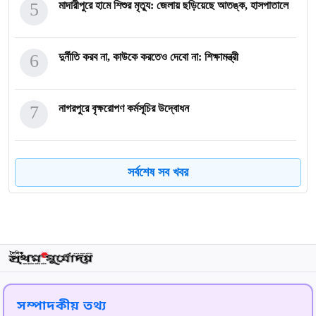
5
মাদারীপুরে হামে শিশুর মৃত্যু: জেলায় ছড়িয়েছে আতঙ্ক, হাসপাতালে
6
দুর্নীতি করব না, কাউকে করতেও দেবো না: শিক্ষামন্ত্রী
7
নাগরপুরে বৃক্ষরোপণ কর্মসূচির উদ্বোধন
8
নবীনগরে জেলা প্রশাসকের সঙ্গে মতবিনিময় সভা
সর্বশেষ সব খবর
9
ঈদযাত্রায় ৫ জোড়া বিশেষ ট্রেন, ৩ মার্চ থেকে মিলবে অগ্রিম টিকি
10
ফুলবাড়ীতে বাসমতি ও লম্বা চালের প্রদর্শনী অনুষ্ঠিত
সম্পাদকীয় তথ্য
সিরাজগঞ্জে যমুনার তীর রক্ষা বাঁধে ধস