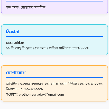
11
সম্পাদক:
মোহাম্মদ আরফিন
12
ইরানে মার্কিন-ইসরায়েলি হামলার তীব্র নিন্দা উত্তর কোরিয়ার: কি
ঠিকানা
13
ইতালি যাওয়ার স্বপ্নে বিভোর সচ্ছল পরিবার: ভূমধ্যসাগরে প্রাণ গ
ঢাকা অফিস:
৬১ ডি আই টি রোড (৫ম তলা ) পশ্চিম মালিবাগ, ঢাকা-১২১৭।
14
সাবধান! কিডনি ক্যানসারের এই ৫টি লক্ষণ অবহেলা করলেই বিপদ
15
সিরাজগঞ্জে ইয়াবাসহ মাদক ব্যবসায়ী গ্রেফতার
যোগাযোগ
মোবাইল : ০১৭০৬-৯৭০০৩৭, ০১৭২৭-৩৭৬৬৭৭
নিউজ : ০১৭০৬-৯৭০০৩৬
16
বেনাপোল কাস্টমসের রাজস্ব লক্ষ্যমাত্রা ১০ হাজার ৫৮৮ কোটি টাকা
বিজ্ঞাপন : ০১৭০৬-৯৭০০৩৮
ই-মেইলঃ prothomsurjaday@gmail.com
17
জাইকার সহযোগিতা অবকাঠামো উন্নয়নে গুরুত্বপূর্ণ: সেতুমন্ত্রী