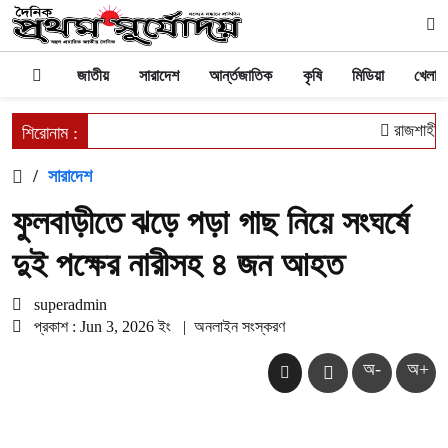
জাতীয়
সারাদেশ
আর্ন্তজাতিক
কৃষি
মিডিয়া
খেলাধু
রাজশাহীতে
শিরোনাম :
/
সারাদেশ
ফুলবাড়ীতে ঝড়ে পড়া গাছ নিয়ে সংঘর্ষে
দুই পক্ষের নারীসহ ৪ জন আহত
superadmin
প্রকাশ : Jun 3, 2026 ইং
|
অনলাইন সংস্করণ
অ-
অ+