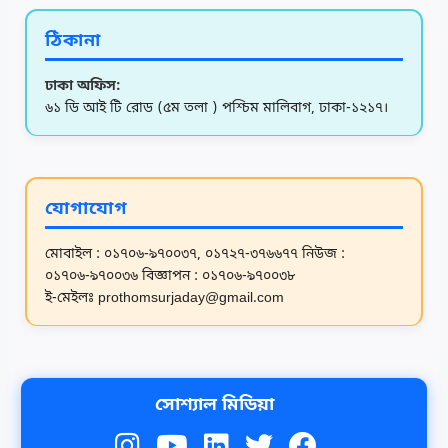
ঠিকানা
ঢাকা অফিস:
৬১ ডি আই টি রোড (৫ম তলা ) পশ্চিম মালিবাগ, ঢাকা-১২১৭।
যোগাযোগ
মোবাইল : ০১৭০৬-৯৭০০৩৭, ০১৭২৭-৩৭৬৬৭৭
নিউজ :
০১৭০৬-৯৭০০৩৬
বিজ্ঞাপন : ০১৭০৬-৯৭০০৩৮
ই-মেইলঃ prothomsurjaday@gmail.com
সোশ্যাল মিডিয়া