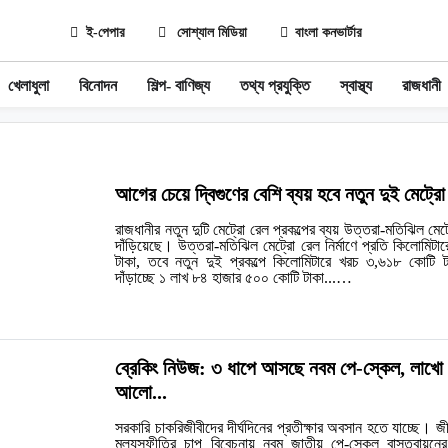
ই-পেপার
সোশ্যাল মিডিয়া
বাংলা কনভার্টার
খেলাধুলা
বিনোদন
শিল্প- বাণিজ্য
তথ্য প্রযুক্তি
স্বাস্থ্য
রাজধানী
আগের চেয়ে দ্বিগুণের বেশি ব্যয় হবে নতুন দুই মেট্রো
রাজধানীর নতুন দুটি মেট্রো রেল প্রকল্পের ব্যয় উত্তরা-মতিঝিল মেট্
দাঁড়িয়েছে। উত্তরা-মতিঝিল মেট্রো রেল নির্মাণে প্রতি কিলোমিট
টাকা, তবে নতুন দুই প্রকল্পে কিলোমিটারে খরচ ৩,৬১৮ কোটি
দাঁড়াচ্ছে ১ লাখ ৮৪ হাজার ৫০০ কোটি টাকা...…
ব্রেকিং নিউজ: ৩ ধাপে আসছে নবম পে-স্কেল, লাখো কর
আলো...
সরকারি চাকরিজীবীদের দীর্ঘদিনের প্রতীক্ষার অবসান হতে যাচ্ছে। জীব
মূল্যস্ফীতির চাপ বিবেচনায় নবম জাতীয় পে-স্কেল বাস্তবায়ন