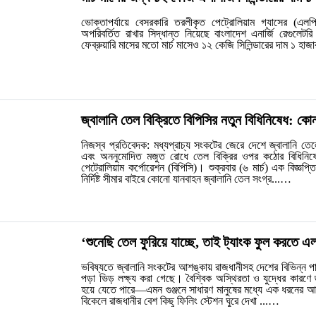
ভোক্তাপর্যায়ে বেসরকারি তরলীকৃত পেট্রোলিয়াম গ্যাসের (এলপ
অপরিবর্তিত রাখার সিদ্ধান্ত নিয়েছে বাংলাদেশ এনার্জি রেগুল
ফেব্রুয়ারি মাসের মতো মার্চ মাসেও ১২ কেজি সিলিন্ডারের দাম ১ 
জ্বালানি তেল বিক্রিতে বিপিসির নতুন বিধিনিষেধ: কোন
নিজস্ব প্রতিবেদক: মধ্যপ্রাচ্য সংকটের জেরে দেশে জ্বালানি তে
এবং অননুমোদিত মজুত রোধে তেল বিক্রির ওপর কঠোর বিধিনি
পেট্রোলিয়াম কর্পোরেশন (বিপিসি)। শুক্রবার (৬ মার্চ) এক বিজ্ঞ
নির্দিষ্ট সীমার বাইরে কোনো যানবাহন জ্বালানি তেল সংগ্র...…
‘শুনেছি তেল ফুরিয়ে যাচ্ছে, তাই ট্যাংক ফুল করতে এল
ভবিষ্যতে জ্বালানি সংকটের আশঙ্কায় রাজধানীসহ দেশের বিভিন্ন প
পড়া ভিড় লক্ষ্য করা গেছে। বৈশ্বিক অস্থিরতা ও যুদ্ধের কারণে 
হয়ে যেতে পারে—এমন গুঞ্জনে সাধারণ মানুষের মধ্যে এক ধরনের আ
বিকেলে রাজধানীর বেশ কিছু ফিলিং স্টেশন ঘুরে দেখা ...…