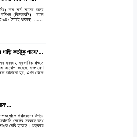
িজি) দাম মার্চ মাসের জন্য
েটরি কমিশন (বিইআরসি)। ফলে
হাজার ৩৪১ টাকাই থাকছে।...…
 গাড়ি কতটুকু পাবে?...
লের সরবরাহ স্বাভাবিক রাখতে
ষেধ আরোপ করেছে বাংলাদেশ
প্তিতে জানানো হয়, এখন থেকে
াম’...
াম্পগুলোতে গ্রাহকদের উপচে
জ্বালানি তেলের সরবরাহ বন্ধ
তঙ্ক তৈরি হয়েছে। শুক্রবার