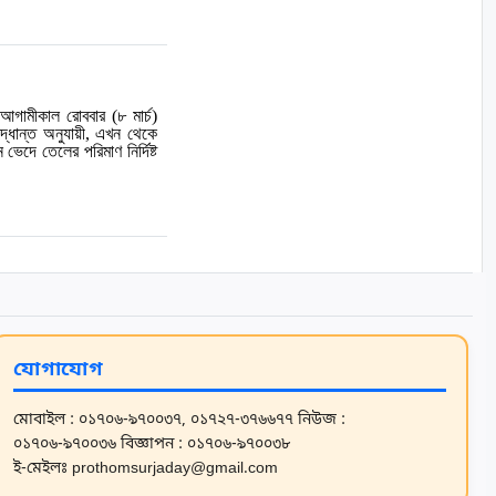
 আগামীকাল রোববার (৮ মার্চ)
দ্ধান্ত অনুযায়ী, এখন থেকে
ভেদে তেলের পরিমাণ নির্দিষ্ট
যোগাযোগ
মোবাইল : ০১৭০৬-৯৭০০৩৭, ০১৭২৭-৩৭৬৬৭৭
নিউজ :
০১৭০৬-৯৭০০৩৬
বিজ্ঞাপন : ০১৭০৬-৯৭০০৩৮
ই-মেইলঃ prothomsurjaday@gmail.com