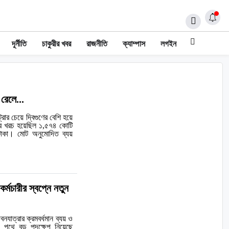
দূর্নীতি
চাকুরীর খবর
রাজনীতি
ক্যাম্পাস
লগইন
 রেলে...
রোর চেয়ে দ্বিগুণের বেশি হয়ে
ারে খরচ হয়েছিল ১,৫৭৪ কোটি
 টাকা। মোট অনুমোদিত ব্যয়
্মচারীর স্বপ্নে নতুন
নযাত্রার ক্রমবর্ধমান ব্যয় ও
ের পথে বড় পদক্ষেপ নিয়েছে